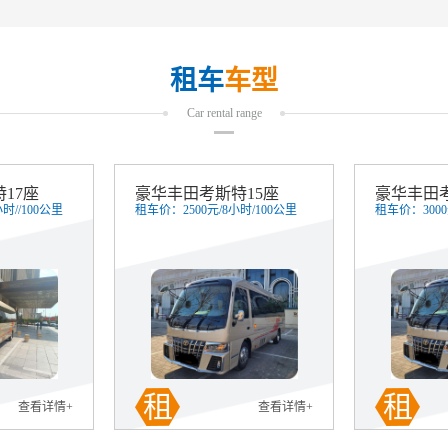
租车
车型
Car rental range
17座
豪华丰田考斯特15座
豪华丰田考
小时//100公里
租车价：2500元/8小时/100公里
租车价：300
租
租
查看详情+
查看详情+