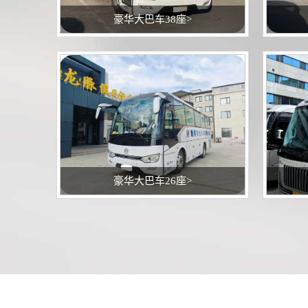
豪华大巴车38座>
豪华大巴车26座>