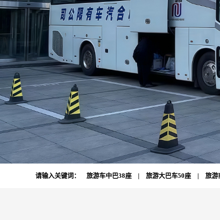
请输入关键词：
旅游车中巴38座
|
旅游大巴车50座
|
旅游