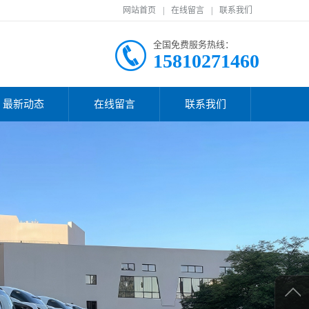
网站首页
|
在线留言
|
联系我们
全国免费服务热线：
15810271460
最新动态
在线留言
联系我们