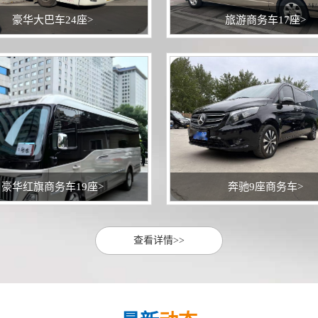
豪华大巴车24座>
旅游商务车17座>
豪华红旗商务车19座>
奔驰9座商务车>
查看详情>>