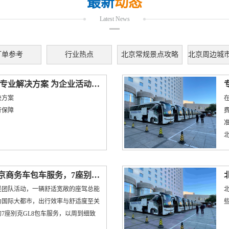
最新
动态
Latest News
订单参考
行业热点
北京常规景点攻略
北京会议用车、团建包车专业解决方案 为企业活动提供高效、安全的出行保障
决方案
行保障
从容出行，尊享舒适 | 北京商务车包车服务，7座别克GL8专为您而来
是团队活动，一辆舒适宽敞的座驾总能
为国际大都市，出行效率与舒适度至关
7座别克GL8包车服务，以周到细致