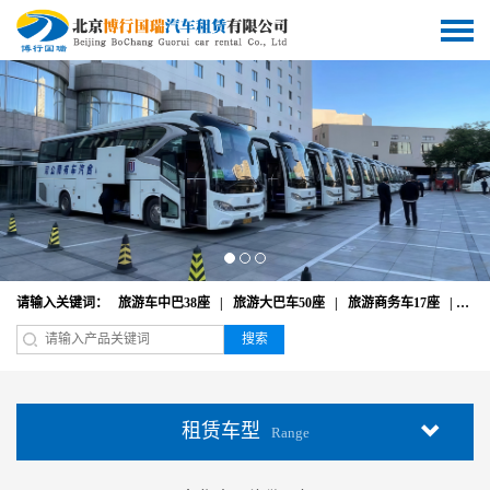
请输入关键词：
旅游车中巴38座
|
旅游大巴车50座
|
旅游商务车17座
|
奔驰
搜索
租赁车型
Range