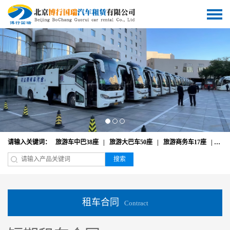
请输入关键词：
旅游车中巴38座
|
旅游大巴车50座
|
旅游商务车17座
|
奔驰
搜索
租车合同
Contract