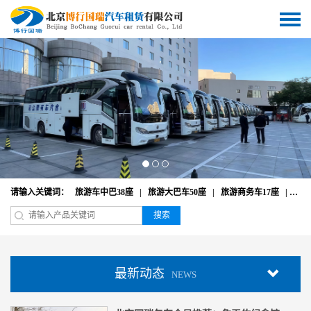
请输入关键词：
旅游车中巴38座
|
旅游大巴车50座
|
旅游商务车17座
|
奔驰
搜索
最新动态
NEWS