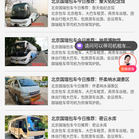
北京国瑞包车今日推荐：詹天佑纪念馆
北京国瑞包车今日推荐：詹天佑纪念馆
北京包车 北京租车，大巴车租赁，商务车出租，团
体出行租大巴车，包旅游车出游。会议用车，
国瑞租车带司机为你保驾护航。
包车电话：15810271460
北京国瑞包车今日推荐：地质博物馆
请问可以带司机租车吗？
北京国瑞包车今日推荐：地质博物馆
北京包车 北京租车，大巴车租赁，商务车出租，团
体出行租大巴车，包旅游车出游。会议用车，
国瑞租车带司机为你保驾护航。
包车电话：15810271460
北京国瑞包车今日推荐：怀柔响水湖景区
北京国瑞包车今日推荐：怀柔响水湖景区
北京包车 北京租车，大巴车租赁，商务车出租，团
体出行租大巴车，包旅游车出游。会议用车，
国瑞租车带司机为你保驾护航。
包车电话：15810271460
北京国瑞包车今日推荐：密云水库
北京国瑞包车今日推荐：密云水库
北京包车 北京租车，大巴车租赁，商务车出租，团
体出行租大巴车，包旅游车出游。会议用车，