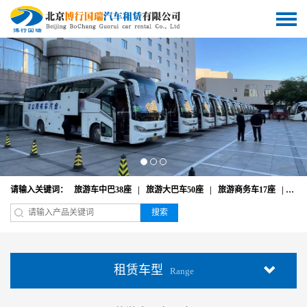
请输入关键词：
旅游车中巴38座
|
旅游大巴车50座
|
旅游商务车17座
|
奔驰
搜索
租赁车型
Range