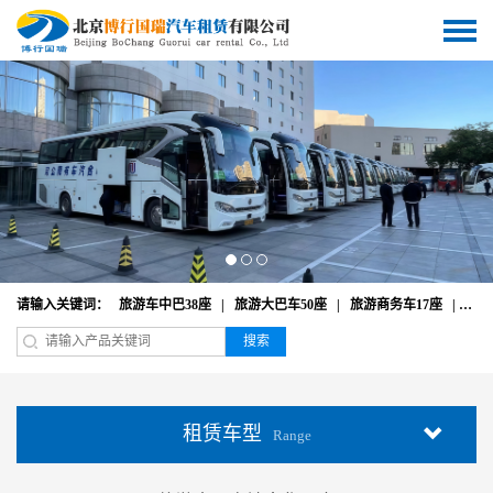
请输入关键词：
旅游车中巴38座
|
旅游大巴车50座
|
旅游商务车17座
|
奔驰
搜索
租赁车型
Range