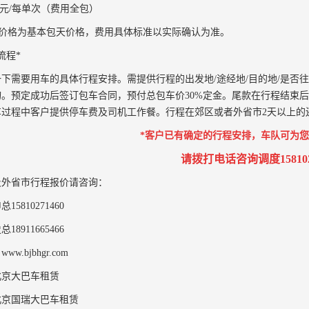
00元/每单次（费用全包）
上价格为基本包天价格，费用具体标准以实际确认为准。
流程*
下需要用车的具体行程安排。需提供行程的出发地/途经地/目的地/是否
询。预定成功后签订包车合同，预付总包车价30%定金。尾款在行程结束
过程中客户提供停车费及司机工作餐。行程在郊区或者外省市2天以上的还
*客户已有确定的行程安排，车队可为您
请拨打电话咨询调度1581027
及外省市行程报价请咨询：
5810271460
8911665466
w.bjbhgr.com
北京大巴车租赁
北京国瑞大巴车租赁