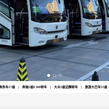
商务车17座
|
奔驰5座E300轿车
|
大众5座迈腾轿车
|
旅游大巴车55座