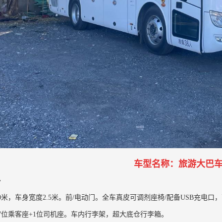
车型名称：旅游大巴车
•
0米，车身宽度2.5米。前/电动门。全车真皮可调剂座椅/配备USB充电
7位乘客座+1位司机座。车内行李架，超大底仓行李箱。