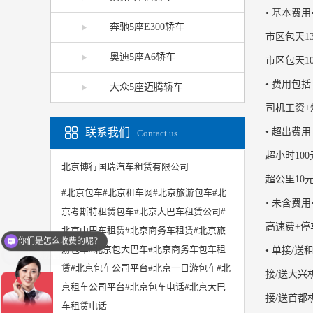
• 基本费用
奔驰5座E300轿车
市区包天13
奥迪5座A6轿车
市区包天10
• 费用包括 
大众5座迈腾轿车
司机工资+
• 超出费用 
联系我们
Contact us
超小时100
北京博行国瑞汽车租赁有限公司
超公里10元
#北京包车#北京租车网#北京旅游包车#北
• 未含费用
京考斯特租赁包车#北京大巴车租赁公司#
高速费+停
北京中巴车租赁#北京商务车租赁#北京旅
你加我微信吧，看看我们租什么车合适
游包车#北京包大巴车#北京商务车包车租
• 单接/送
赁#北京包车公司平台#北京一日游包车#北
接/送大兴
京租车公司平台#北京包车电话#北京大巴
接/送首都
车租赁电话